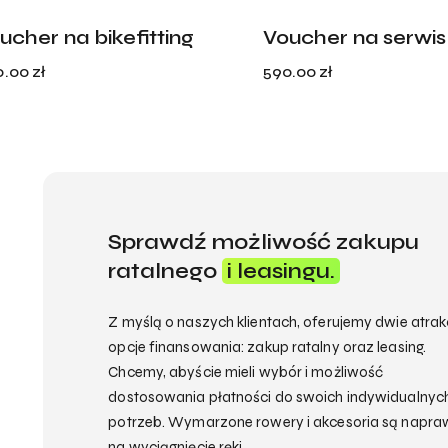
ucher na bikefitting
Voucher na serwis
0.00
zł
590.00
zł
Sprawdź możliwość zakupu
ratalnego
i leasingu.
Z myślą o naszych klientach, oferujemy dwie atrak
opcje finansowania: zakup ratalny oraz leasing.
Chcemy, abyście mieli wybór i możliwość
dostosowania płatności do swoich indywidualnyc
potrzeb. Wymarzone rowery i akcesoria są napr
na wyciągnięcie ręki.