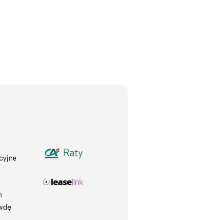
cyjne
h
awdę