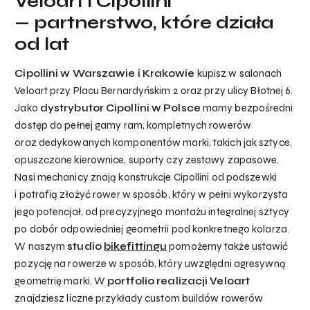
Veloart i Cipollini
— partnerstwo, które działa
od lat
Cipollini w Warszawie i Krakowie
kupisz w salonach
Veloart przy Placu Bernardyńskim 2 oraz przy ulicy Błotnej 6.
Jako
dystrybutor Cipollini w Polsce
mamy bezpośredni
dostęp do pełnej gamy ram, kompletnych rowerów
oraz dedykowanych komponentów marki, takich jak sztyce,
opuszczone kierownice, suporty czy zestawy zapasowe.
Nasi mechanicy znają konstrukcje Cipollini od podszewki
i potrafią złożyć rower w sposób, który w pełni wykorzysta
jego potencjał, od precyzyjnego montażu integralnej sztycy
po dobór odpowiedniej geometrii pod konkretnego kolarza.
W naszym
studio
bikefittingu
pomożemy także ustawić
pozycję na rowerze w sposób, który uwzględni agresywną
geometrię marki. W
portfolio realizacji Veloart
znajdziesz liczne przykłady custom buildów rowerów