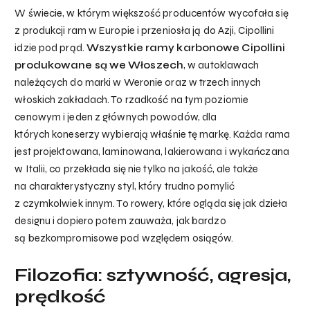
W świecie, w którym większość producentów wycofała się
z produkcji ram w Europie i przeniosła ją do Azji, Cipollini
idzie pod prąd.
Wszystkie ramy karbonowe Cipollini
produkowane są we Włoszech
, w autoklawach
należących do marki w Weronie oraz w trzech innych
włoskich zakładach. To rzadkość na tym poziomie
cenowym i jeden z głównych powodów, dla
których koneserzy wybierają właśnie tę markę. Każda rama
jest projektowana, laminowana, lakierowana i wykańczana
w Italii, co przekłada się nie tylko na jakość, ale także
na charakterystyczny styl, który trudno pomylić
z czymkolwiek innym. To rowery, które ogląda się jak dzieła
designu i dopiero potem zauważa, jak bardzo
są bezkompromisowe pod względem osiągów.
Filozofia: sztywność, agresja,
prędkość