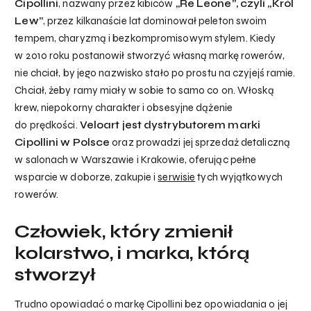
Cipollini
, nazwany przez kibiców
„Re Leone”, czyli „Król
Lew”
, przez kilkanaście lat dominował peleton swoim
tempem, charyzmą i bezkompromisowym stylem. Kiedy
w 2010 roku postanowił stworzyć własną markę rowerów,
nie chciał, by jego nazwisko stało po prostu na czyjejś ramie.
Chciał, żeby ramy miały w sobie to samo co on. Włoską
krew, niepokorny charakter i obsesyjne dążenie
do prędkości.
Veloart jest dystrybutorem marki
Cipollini w Polsce
oraz prowadzi jej sprzedaż detaliczną
w salonach w Warszawie i Krakowie, oferując pełne
wsparcie w doborze, zakupie i
serwisie
tych wyjątkowych
rowerów.
Człowiek, który zmienił
kolarstwo, i marka, którą
stworzył
Trudno opowiadać o markę Cipollini bez opowiadania o jej