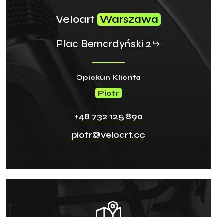
Veloart
Warszawa
Plac Bernardyński 2
Opiekun Klienta
Piotr
+48 732 125 890
piotr@veloart.cc