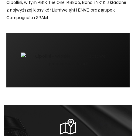
Cipollini, w tym RB1K The One, RB800, Bond i NK1K, składane
z najwyższej klasy kół Lightweight i ENVE oraz grupek
Campagnolo i SRAM.