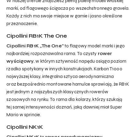
W naszej ofercie znajdziesz pełną paletę modeli włoskiej
marki, od flagowego ścigacza po wszechstronnego gravela.
Każdy z nich ma swoje miejsce w gamie i jasno określone
przeznaczenie.
Cipollini RB1K The One
Cipollini RB1K „The One”
to flagowy model marki i jego
najbardziej rozpoznawalna rama. To czysty
rower
wyścigowy
, w którym sztywność napędu osiąga poziom
rzadko spotykany w innych konstrukcjach. Karbon T1000
najwyższej klasy, integralna sztyca aerodynamiczna
oraz bezpośrednio montowane hamulce sprawiają, że RB1K
jest jednym z najszybszych klasycznych rowerów
szosowych na rynku. To rama dla kolarzy, którzy szukają
tej samej intensywności doznań, jaką dawniej miał Super
Mario w sprincie.
Cipollini NK1K