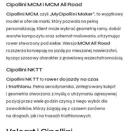
Cipollini MCM i MCM All Road
Cipollini MCM
, czyli
„MyCipollini Maker”
, to wyjątkowy
Brak produktów w koszyku.
model w ofercie marki, który pozwala na pełną
personalizację. Klient może wybrać geometrię ramy, dobór
go to shop
warstw kompozytu oraz schemat malowania, otrzymując
rower stworzony pod siebie. Wersja
MCM All Road
rozszerza koncepcję na jazdę po mieszanej nawierzchni,
łącząc szosowy charakter z gravelową wszechstronnością.
Cipollini NKTT
Cipollini NKTT
to
rower do jazdy na czas
i triathlonu
. Pełna aerodynamika, zintegrowany kokpit
i geometria stworzona z myślą o utrzymaniu agresywnej
pozycji przez wiele godzin czynią z niego wybór dla
zawodników, którzy ścigają się z czasem zarówno
na drogach, jak i na trasach triathlonowych.