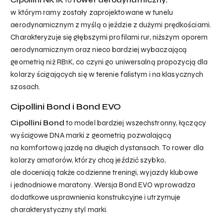
Cipollini NK1K
to
rower aerodynamiczny
,
w którym ramy zostały zaprojektowane w tunelu
aerodynamicznym z myślą o jeździe z dużymi prędkościami.
Charakteryzuje się głębszymi profilami rur, niższym oporem
aerodynamicznym oraz nieco bardziej wybaczającą
geometrią niż RB1K, co czyni go uniwersalną propozycją dla
kolarzy ścigających się w terenie falistym i na klasycznych
szosach.
Cipollini Bond i Bond EVO
Cipollini Bond
to model bardziej wszechstronny, łączący
wyścigowe DNA marki z geometrią pozwalającą
na komfortową jazdę na długich dystansach. To rower dla
kolarzy amatorów, którzy chcą jeździć szybko,
ale doceniają także codzienne treningi, wyjazdy klubowe
i jednodniowe maratony. Wersja Bond EVO wprowadza
dodatkowe usprawnienia konstrukcyjne i utrzymuje
charakterystyczny styl marki.