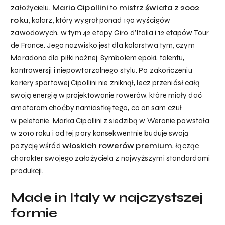
założycielu.
Mario Cipollini
to
mistrz świata z 2002
roku
, kolarz, który wygrał ponad 190 wyścigów
zawodowych, w tym 42 etapy Giro d’Italia i 12 etapów Tour
de France. Jego nazwisko jest dla kolarstwa tym, czym
Maradona dla piłki nożnej. Symbolem epoki, talentu,
kontrowersji i niepowtarzalnego stylu. Po zakończeniu
kariery sportowej Cipollini nie zniknął, lecz przeniósł całą
swoją energię w projektowanie rowerów, które miały dać
amatorom choćby namiastkę tego, co on sam czuł
w peletonie. Marka Cipollini z siedzibą w Weronie powstała
w 2010 roku i od tej pory konsekwentnie buduje swoją
pozycję wśród
włoskich rowerów premium
, łącząc
charakter swojego założyciela z najwyższymi standardami
produkcji.
Made in Italy w najczystszej
formie