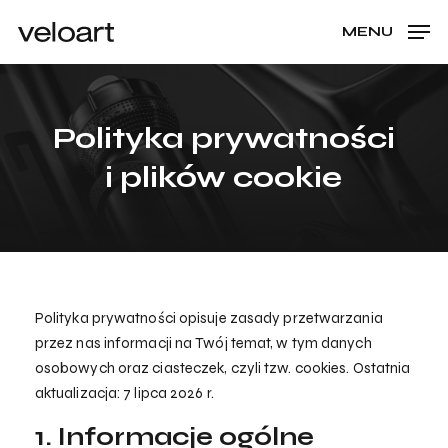
Skip
Menu
MENU
to
CLOSE
Cart
CART
main
content
Polityka prywatności
i plików cookie
Polityka prywatności opisuje zasady przetwarzania
przez nas informacji na Twój temat, w tym danych
osobowych oraz ciasteczek, czyli tzw. cookies. Ostatnia
aktualizacja: 7 lipca 2026 r.
1. Informacje ogólne