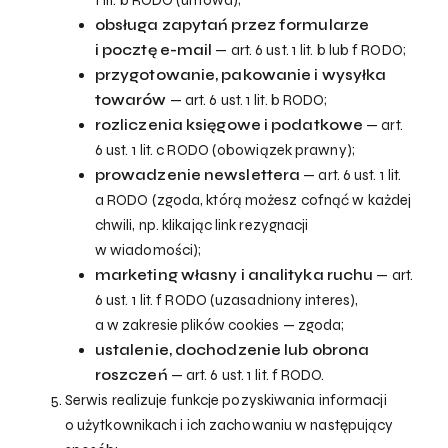
obsługa zapytań przez formularze
i pocztę e-mail
— art. 6 ust. 1 lit. b lub f RODO;
przygotowanie, pakowanie i wysyłka
towarów
— art. 6 ust. 1 lit. b RODO;
rozliczenia księgowe i podatkowe
— art.
6 ust. 1 lit. c RODO (obowiązek prawny);
prowadzenie newslettera
— art. 6 ust. 1 lit.
a RODO (zgoda, którą możesz cofnąć w każdej
chwili, np. klikając link rezygnacji
w wiadomości);
marketing własny i analityka ruchu
— art.
6 ust. 1 lit. f RODO (uzasadniony interes),
a w zakresie plików cookies — zgoda;
ustalenie, dochodzenie lub obrona
roszczeń
— art. 6 ust. 1 lit. f RODO.
Serwis realizuje funkcje pozyskiwania informacji
o użytkownikach i ich zachowaniu w następujący