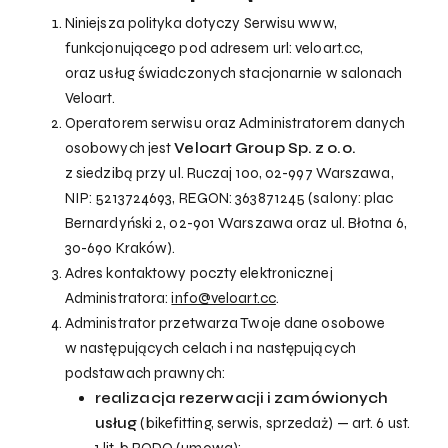
Niniejsza polityka dotyczy Serwisu www,
funkcjonującego pod adresem url: veloart.cc,
oraz usług świadczonych stacjonarnie w salonach
Veloart.
Operatorem serwisu oraz Administratorem danych
osobowych jest
Veloart Group Sp. z o.o.
z siedzibą przy ul. Ruczaj 100, 02-997 Warszawa,
NIP: 5213724693, REGON: 363871245 (salony: plac
Bernardyński 2, 02-901 Warszawa oraz ul. Błotna 6,
30-690 Kraków).
Adres kontaktowy poczty elektronicznej
Administratora:
info@veloart.cc
.
Administrator przetwarza Twoje dane osobowe
w następujących celach i na następujących
podstawach prawnych:
realizacja rezerwacji i zamówionych
usług
(bikefitting, serwis, sprzedaż) — art. 6 ust.
1 lit. b RODO (umowa);