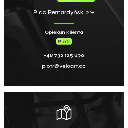
Plac Bernardyński 2
Opiekun Klienta
Piotr
+48 732 125 890
piotr@veloart.cc