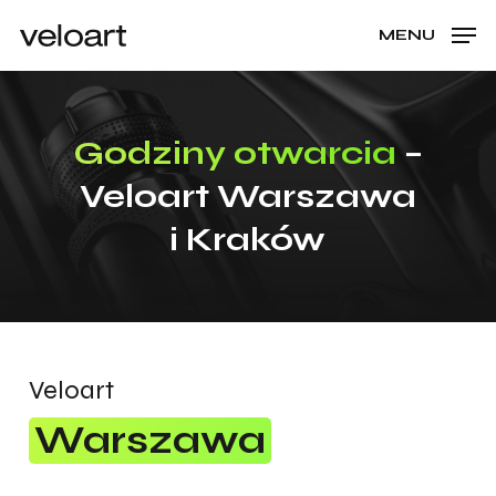
Skip
Menu
MENU
to
CLOSE
Cart
CART
main
content
Godziny otwarcia
–
Veloart Warszawa
i Kraków
Veloart
Warszawa