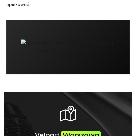
opiekować.
Veloart
Warszawa