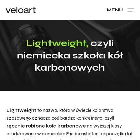
Skip
Menu
MENU
to
CLOSE
Cart
CART
main
content
Lightweight,
czyli
niemiecka szkoła kół
karbonowych
Lightweight
to nazwa, która w świecie kolarstwa
szosowego oznacza coś bardzo konkretnego, czyli
ręcznie robione koła karbonowe
najwyższej klasy,
produkowane w niemieckim Friedrichshafen od początku lat