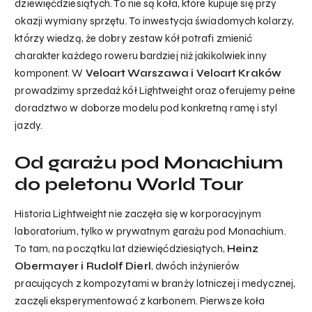
dziewięćdziesiątych. To nie są koła, które kupuje się przy
okazji wymiany sprzętu. To inwestycja świadomych kolarzy,
którzy wiedzą, że dobry zestaw kół potrafi zmienić
charakter każdego roweru bardziej niż jakikolwiek inny
komponent. W
Veloart Warszawa i Veloart Kraków
prowadzimy sprzedaż kół Lightweight oraz oferujemy pełne
doradztwo w doborze modelu pod konkretną ramę i styl
jazdy.
Od garażu pod Monachium
do peletonu World Tour
Historia Lightweight nie zaczęła się w korporacyjnym
laboratorium, tylko w prywatnym garażu pod Monachium.
To tam, na początku lat dziewięćdziesiątych,
Heinz
Obermayer i Rudolf Dierl
, dwóch inżynierów
pracujących z kompozytami w branży lotniczej i medycznej,
zaczęli eksperymentować z karbonem. Pierwsze koła