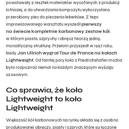
powstawały z resztek materiałów wycofanych z produkcji
lotniczej, a do utwardzania kompozytu wykorzystano
przerobiony piec do pieczenia leberkäse. Z tego
improwizowanego warsztatu wyszedł
pierwszy
na świecie kompletnie karbonowy zestaw kół
,
w którym piasta, szprychy i obręcz tworzą jedną,
monolityczną strukturę. Przełom przyszedł w 1997 roku,
kiedy
Jan Ullrich wygrał Tour de France na kołach
Lightweight
. Od tamtej pory koła z Friedrichshafen można
było rozpoznać niemal na każdym znaczącym wyścigu
szosowym.
Co sprawia, że koło
Lightweight to koło
Lightweight
Większość kół karbonowych na rynku składa się z osobno
produkowanej obręczy, piasty i szprych, które są łączone