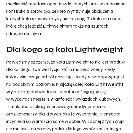
możliwość montażu opon bezdętkowych oraz wzmocniona
konstrukcja sprawiają, że koło wytrzymuje obciążenia,
których koła szosowe nigdy nie zaznają. To koło dla osób,
które chcą jeździć Lightweightem także na szutrach
i drogach leśnych.
Dla kogo są koła Lightweight
Powiedzmy szczerze, że koła Lightweight to nie jest produkt
dla każdego. To inwestycja, która ma sens wtedy, kiedy
Brak produktów w koszyku.
kolarz wie, czego od kół oczekuje, i kiedy reszta sprzętu jest
na podobnym poziomie.
Najczęściej koła Lightweight
go to shop
wybierają
doświadczeni amatorzy ścigający się
w wyścigach masters, granfondo i wyjazdach klubowych,
triathloniści szukający przewagi aerodynamicznej
oraz koneserzy, dla których jakość wykonania i niemiecka
inżynieria są wartością same w sobie. W żadnej z tych grup
nie ma miejsca na przypadek, dlatego wybór konkretnego