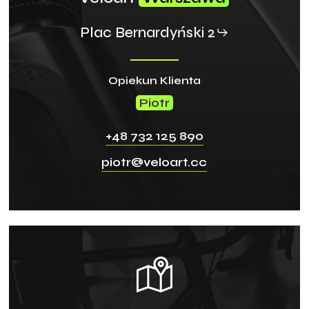
Plac Bernardyński 2
Opiekun Klienta
Piotr
+48 732 125 890
piotr@veloart.cc