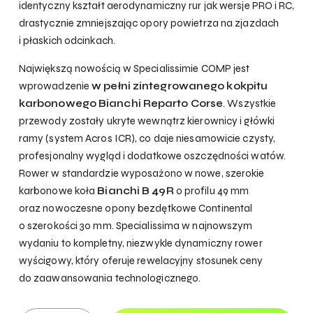
identyczny kształt aerodynamiczny rur jak wersje PRO i RC,
drastycznie zmniejszając opory powietrza na zjazdach
i płaskich odcinkach.
Największą nowością w Specialissimie COMP jest
wprowadzenie
w pełni zintegrowanego kokpitu
karbonowego Bianchi Reparto Corse
. Wszystkie
przewody zostały ukryte wewnątrz kierownicy i główki
ramy (system Acros ICR), co daje niesamowicie czysty,
profesjonalny wygląd i dodatkowe oszczędności watów.
Rower w standardzie wyposażono w nowe, szerokie
karbonowe koła
Bianchi B 49R
o profilu 49 mm
oraz nowoczesne opony bezdętkowe Continental
o szerokości 30 mm. Specialissima w najnowszym
wydaniu to kompletny, niezwykle dynamiczny rower
wyścigowy, który oferuje rewelacyjny stosunek ceny
do zaawansowania technologicznego.