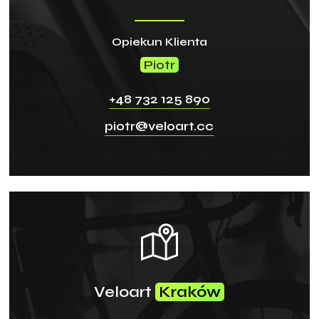
Opiekun Klienta
Piotr
+48 732 125 890
piotr@veloart.cc
Veloart
Kraków