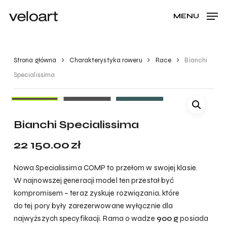
Skip
Menu
MENU
to
CLOSE
Cart
CART
main
content
Strona główna
Charakterystyka roweru
Race
Bianchi
Specialissima
Bianchi Specialissima
22 150.00
zł
Nowa Specialissima COMP to przełom w swojej klasie.
W najnowszej generacji model ten przestał być
kompromisem – teraz zyskuje rozwiązania, które
do tej pory były zarezerwowane wyłącznie dla
najwyższych specyfikacji. Rama o wadze
900 g
posiada