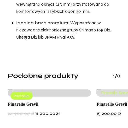
wewnętrzna obręcz (25 mm) przystosowana do
komfortowych i szybkich opon 30 mm.
Idealna baza premium:
Wyposażona w
niezawodne elektroniczne grupy Shimano 105 Di2,
Ultegra Di2 lub SRAM Rival AXS.
Podobne produkty
1/8
Promocja!
Pinarello Grevil
Pinarello Grevil
Pierwotna
Aktualna
24 900.00
zł
11 900.00
zł
15 200.00
zł
cena
cena