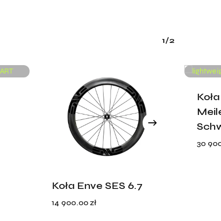
1/2
Koła
Meil
Schw
30 90
Koła Enve SES 6.7
14 900.00
zł