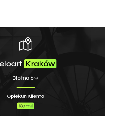
eloart
Kraków
Błotna 6
Opiekun Klienta
Kamil