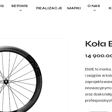
NG
SERWIS
O NAS
REALIZACJE
MARKI
K
Cart
Koła 
14 900.0
ENVE to marka, 
i osiągów w ko
zaprojektowane
innowacyjnymi 
oraz doskonałą
profesjonalnych