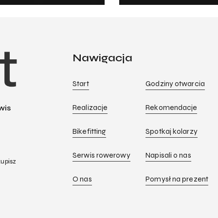
Nawigacja
Start
Godziny otwarcia
Realizacje
Rekomendacje
wis
Bikefitting
Spotkaj kolarzy
Serwis rowerowy
Napisali o nas
upisz
O nas
Pomysł na prezent
,