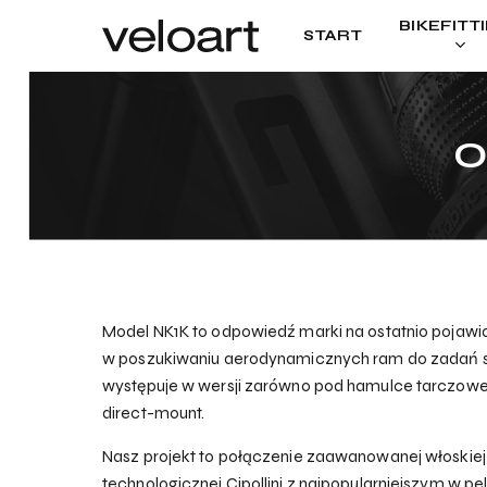
Skip
BIKEFITT
START
to
main
content
O
Model NK1K to odpowiedź marki na ostatnio pojawia
w poszukiwaniu aerodynamicznych ram do zadań 
występuje w wersji zarówno pod hamulce tarczowe j
direct-mount.
Nasz projekt to połączenie zaawanowanej włoskiej
technologicznej Cipollini z najpopularniejszym w p