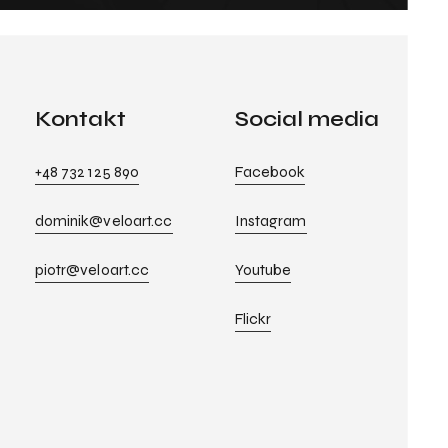
Kontakt
Social media
+48 732 125 890
Facebook
dominik@veloart.cc
Instagram
piotr@veloart.cc
Youtube
Flickr