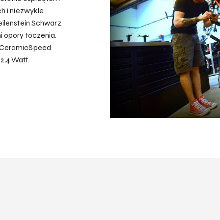
h i niezwykle
eilenstein Schwarz
i opory toczenia.
i CeramicSpeed
2,4 Watt.