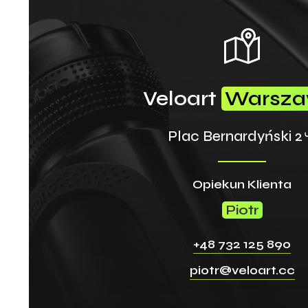
Veloart
Warsz
Plac Bernardyński 2
Opiekun Klienta
Piotr
+48 732 125 890
piotr@veloart.cc