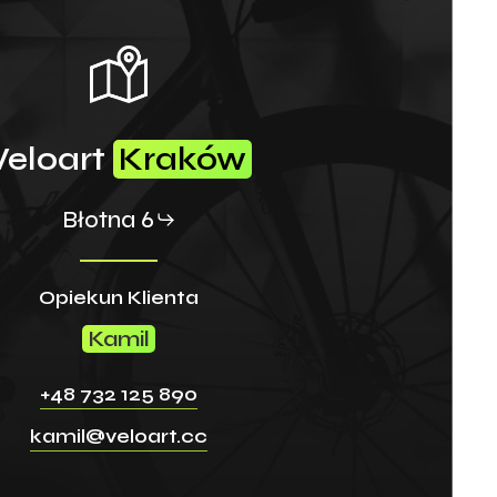
Veloart
Kraków
Błotna 6
Opiekun Klienta
Kamil
+48 732 125 890
kamil@veloart.cc