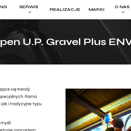
ING
SERWIS
O NAS
REALIZACJE
MARKI
Cart
pen U.P. Gravel Plus EN
jące się trendy
specjalnych. Rama
ak i tradycyjne typu
 myśli
eletonie osprzętem