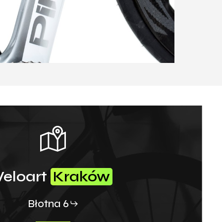
Veloart
Kraków
Błotna 6