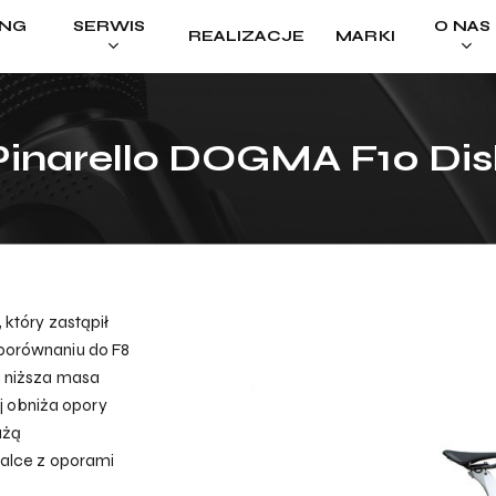
ING
SERWIS
O NAS
REALIZACJE
MARKI
Cart
Pinarello DOGMA F10 Dis
który zastąpił
porównaniu do F8
 niższa masa
ej obniża opory
użą
walce z oporami