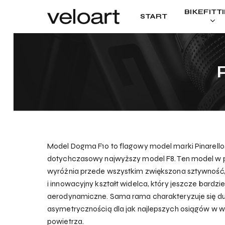
Skip
BIKEFITT
START
to
main
content
Model Dogma F10 to flagowy model marki Pinarello, 
dotychczasowy najwyższy model F8. Ten model w 
wyróżnia przede wszystkim zwiększona sztywność,
i innowacyjny kształt widelca, który jeszcze bardzi
aerodynamiczne. Sama rama charakteryzuje się d
asymetrycznością dla jak najlepszych osiągów w 
powietrza.