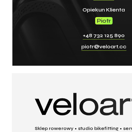
Opiekun Klienta
Piotr
+48 732 125 890
piotr@veloart.cc
Sklep rowerowy • studio bikefitting • ser