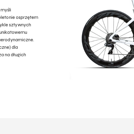
 myśli
peletonie osprzętem
ykle sztywnych
i unikatowemu
 aerodynamiczne.
czne) dla
a na długich