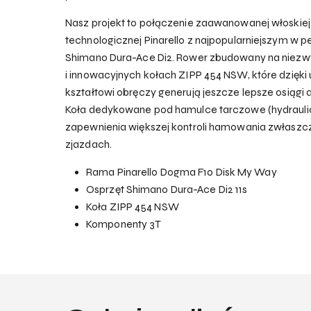
Nasz projekt to połączenie zaawanowanej włoskiej
technologicznej Pinarello z najpopularniejszym w 
Shimano Dura-Ace Di2. Rower zbudowany na niezw
i innowacyjnych kołach ZIPP 454 NSW, które dzięk
kształtowi obręczy generują jeszcze lepsze osiągi
Koła dedykowane pod hamulce tarczowe (hydrauli
zapewnienia większej kontroli hamowania zwłaszcz
zjazdach.
Rama Pinarello Dogma F10 Disk My Way
Osprzęt Shimano Dura-Ace Di2 11s
Koła ZIPP 454 NSW
Komponenty 3T