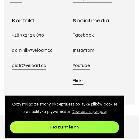
Kontakt
Social media
+48 732 125 890
Facebook
dominik@veloart.cc
Instagram
piotr@veloart.cc
Youtube
Flickr
Korzystając ze strony akceptujesz politykę plików cookies
Kwota:
0.00
zł
oraz politykę prywatności.
Dowiedz się więcej
zobacz koszyk
zamówienie
© 2026 Veloart. | Realizacja strony:
Tombrand
|
Polityka
Rozumiem
PL
prywatności i plików cookie