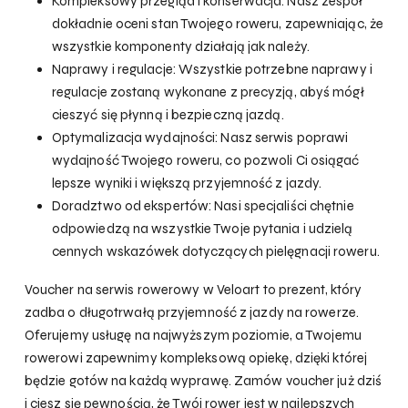
Kompleksowy przegląd i konserwacja: Nasz zespół
dokładnie oceni stan Twojego roweru, zapewniając, że
wszystkie komponenty działają jak należy.
Naprawy i regulacje: Wszystkie potrzebne naprawy i
regulacje zostaną wykonane z precyzją, abyś mógł
cieszyć się płynną i bezpieczną jazdą.
Optymalizacja wydajności: Nasz serwis poprawi
wydajność Twojego roweru, co pozwoli Ci osiągać
lepsze wyniki i większą przyjemność z jazdy.
Doradztwo od ekspertów: Nasi specjaliści chętnie
odpowiedzą na wszystkie Twoje pytania i udzielą
cennych wskazówek dotyczących pielęgnacji roweru.
Voucher na serwis rowerowy w Veloart to prezent, który
zadba o długotrwałą przyjemność z jazdy na rowerze.
Oferujemy usługę na najwyższym poziomie, a Twojemu
rowerowi zapewnimy kompleksową opiekę, dzięki której
będzie gotów na każdą wyprawę. Zamów voucher już dziś
i ciesz się pewnością, że Twój rower jest w najlepszych