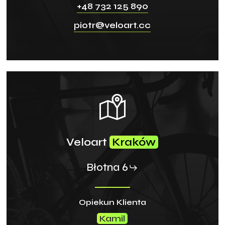
+48 732 125 890
piotr@veloart.cc
Veloart
Kraków
Błotna 6
Opiekun Klienta
Kamil