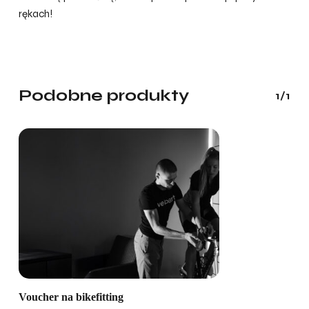
rękach!
Podobne produkty
1/1
Brak produktów w koszyku.
Voucher na bikefitting
go to shop