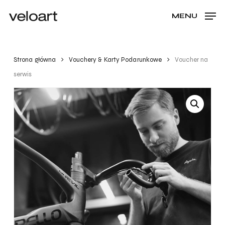
Skip
Menu
MENU
to
CLOSE
Cart
CART
main
content
Strona główna
Vouchery & Karty Podarunkowe
Voucher na
serwis