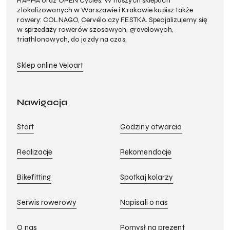
RAPHA oraz OPEN Cycles. W naszych sklepach
zlokalizowanych w Warszawie i Krakowie kupisz także
rowery: COLNAGO, Cervélo czy FESTKA. Specjalizujemy się
w sprzedaży rowerów szosowych, gravelowych,
triathlonowych, do jazdy na czas.
Sklep online Veloart
Nawigacja
Start
Godziny otwarcia
Realizacje
Rekomendacje
Bikefitting
Spotkaj kolarzy
Serwis rowerowy
Napisali o nas
O nas
Pomysł na prezent