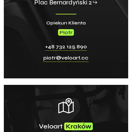
Plac Bernardyński 2
Brak produktów w koszyku.
go to shop
Opiekun Klienta
Piotr
+48 732 125 890
piotr@veloart.cc
Veloart
Kraków